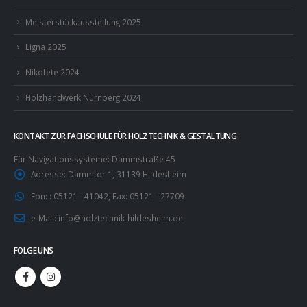
Meisterstückausstellung 2025
Ligna 2025
Nikofete 2024
Holzhandwerk Nürnberg 2024
KONTAKT ZUR FACHSCHULE FÜR HOLZTECHNIK & GESTALTUNG
Für Navigationssysteme: Dammstraße 45
Adresse:
Dammtor 1, 31139 Hildesheim
Fon: :
05121 - 41042, Fax: 05121 - 27709
e-Mail:
info@holztechnik-hildesheim.de
FOLGE UNS