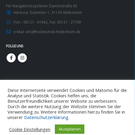
Für Navigationssysteme: Dammstraße 45
Adresse:
Dammtor 1, 31139 Hildesheim
Fon: :
05121 - 41042, Fax: 05121 - 27709
e-Mail:
info@holztechnik-hildesheim.de
FOLGE UNS
Diese Internetseite verwendet Cookies und Matomo für die
Analyse und Statistik. Cookies helfen uns, die
Benutzerfreundlichkeit unserer Website zu verbessern.
Durch die weitere Nutzung der Website stimmen Sie der
Verwendung zu. Weitere Informationen hierzu finden Sie in
unserer
Datenschutzerklärung
.
© copyright 2020. All Rights Reserved.
Cookie Einstellungen
Akzeptieren