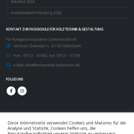
Nikofete 2024
Holzhandwerk Nürnberg 2024
KONTAKT ZUR FACHSCHULE FÜR HOLZTECHNIK & GESTALTUNG
Für Navigationssysteme: Dammstraße 45
Adresse:
Dammtor 1, 31139 Hildesheim
Fon: :
05121 - 41042, Fax: 05121 - 27709
e-Mail:
info@holztechnik-hildesheim.de
FOLGE UNS
Diese Internetseite verwendet Cookies und Matomo für die
Analyse und Statistik. Cookies helfen uns, die
Benutzerfreundlichkeit unserer Website zu verbessern.