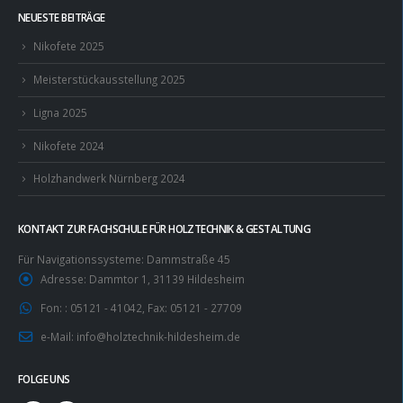
NEUESTE BEITRÄGE
Nikofete 2025
Meisterstückausstellung 2025
Ligna 2025
Nikofete 2024
Holzhandwerk Nürnberg 2024
KONTAKT ZUR FACHSCHULE FÜR HOLZTECHNIK & GESTALTUNG
Für Navigationssysteme: Dammstraße 45
Adresse:
Dammtor 1, 31139 Hildesheim
Fon: :
05121 - 41042, Fax: 05121 - 27709
e-Mail:
info@holztechnik-hildesheim.de
FOLGE UNS